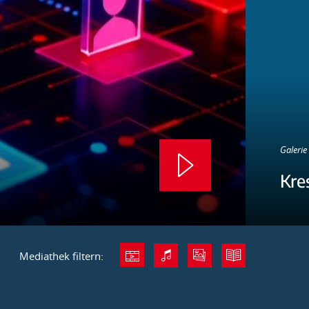
Galerie 
Kre
Mediathek filtern: