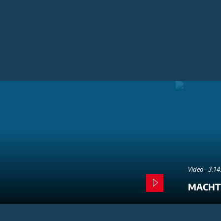
Video - 3:1
MACHT