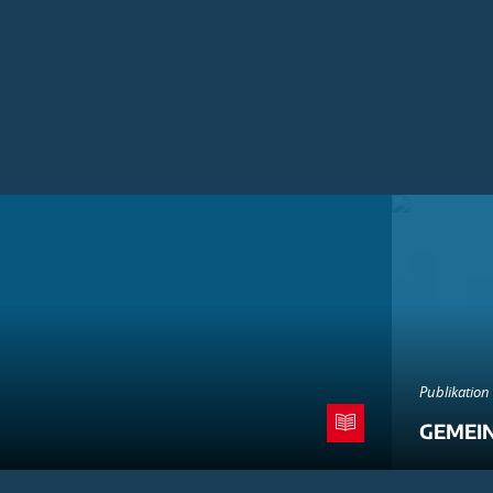
Publikation
GEMEI