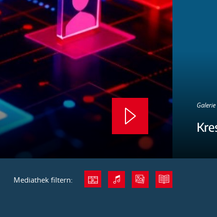
Galerie 
Kre
Mediathek filtern: