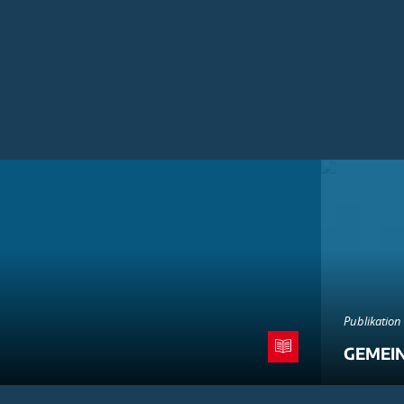
Publikation
GEMEI