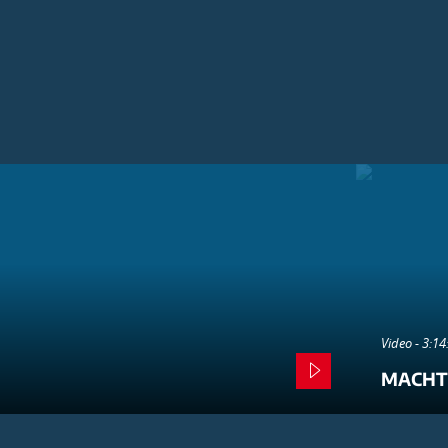
Video - 3:1
MACHT