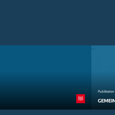
Publikation
GEMEI