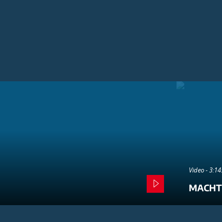
Video - 3:1
MACHT