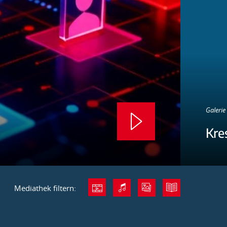
Galerie 
Kre
Mediathek filtern: