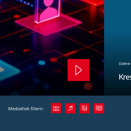
Galerie 
Kre
Mediathek filtern: