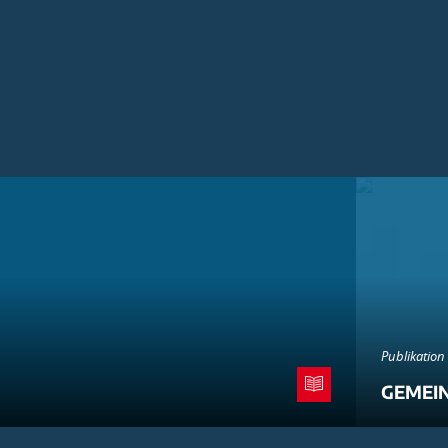
Publikation
GEMEI