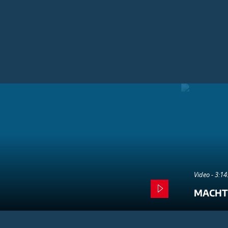
Video - 3:1
MACHT