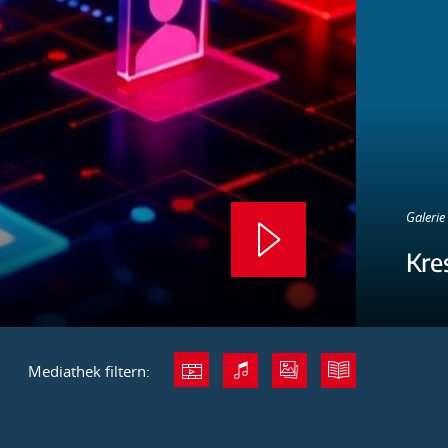
Galerie 
Kre
Mediathek filtern: