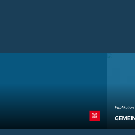
Publikation
GEMEI