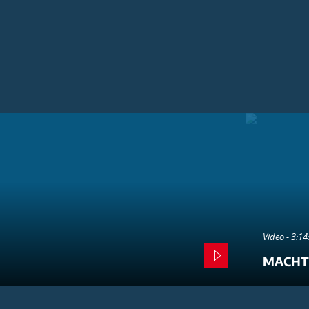
Video - 3:1
MACHT