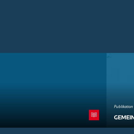
Publikation
GEMEI