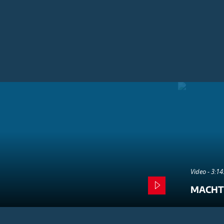
Video - 3:1
MACHT