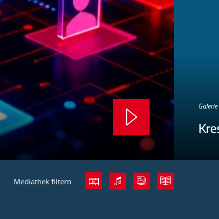
Galerie 
Kre
Mediathek filtern: