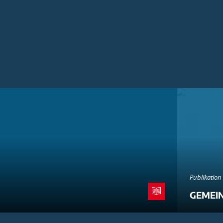
Publikation
GEMEI