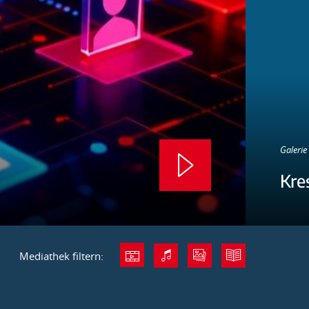
Galerie 
Kre
Mediathek filtern: