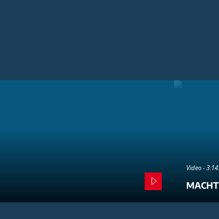
Video - 3:1
MACHT