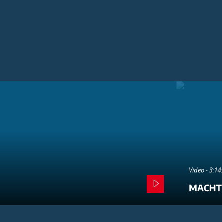
Video - 3:1
MACHT