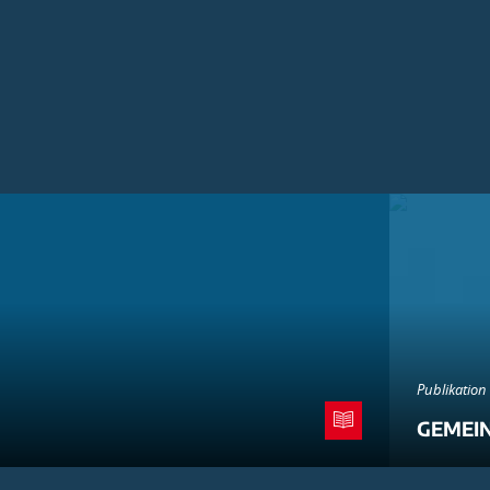
Publikation
GEMEI