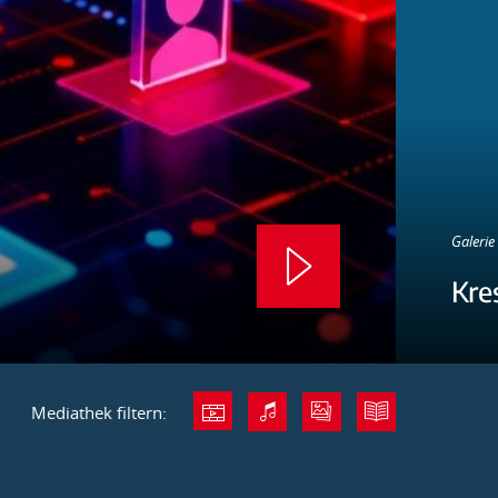
Galerie 
Kre
Mediathek filtern: