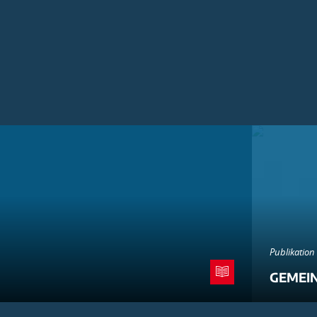
Publikation
GEMEI