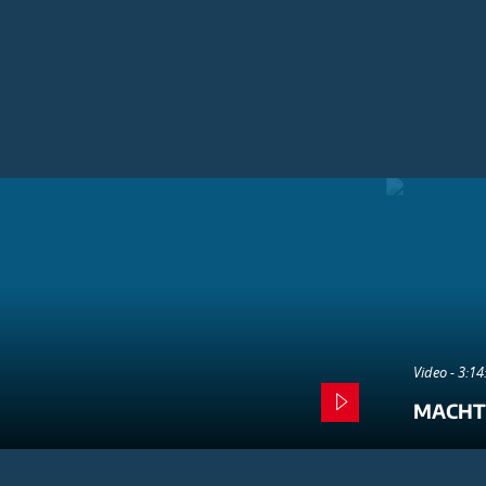
Video - 3:1
MACHT