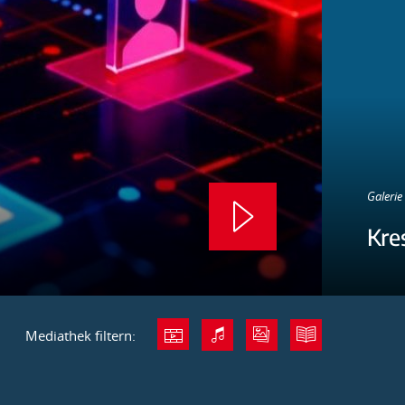
Galerie 
Kre
Mediathek filtern: