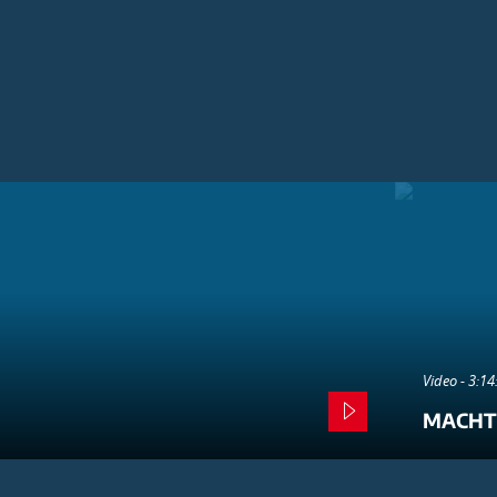
Video - 3:1
MACHT