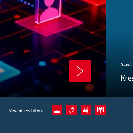
Galerie 
Kre
Mediathek filtern: