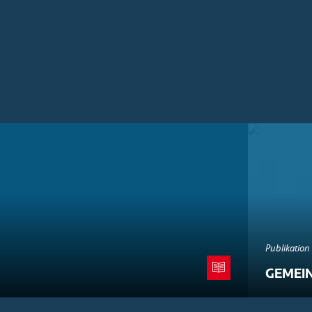
Publikation
GEMEI