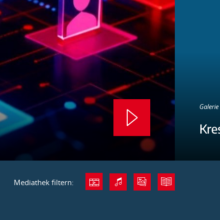
Galerie 
Kre
Mediathek filtern: