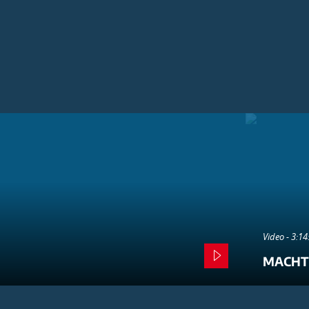
Video - 3:1
MACHT