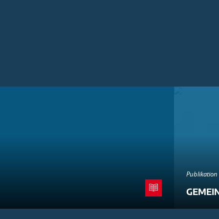
Publikation
GEMEI