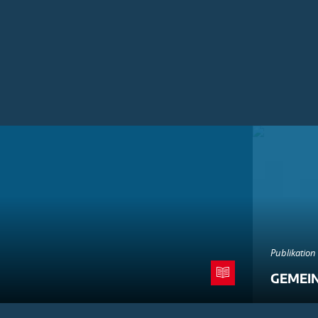
Publikation
GEMEI