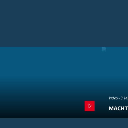
Video - 3:1
MACHT