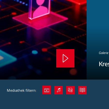
Galerie 
Kre
Mediathek filtern: