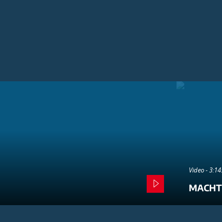
Video - 3:1
MACHT