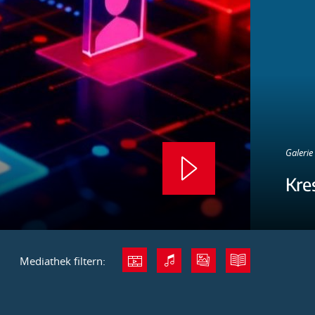
Galerie 
Kre
Mediathek filtern: