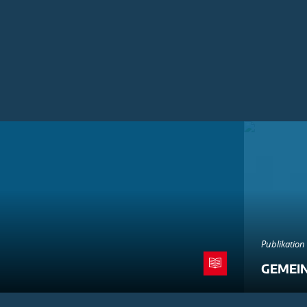
Publikation
GEMEI