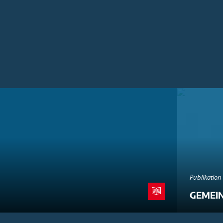
Publikation
GEMEI