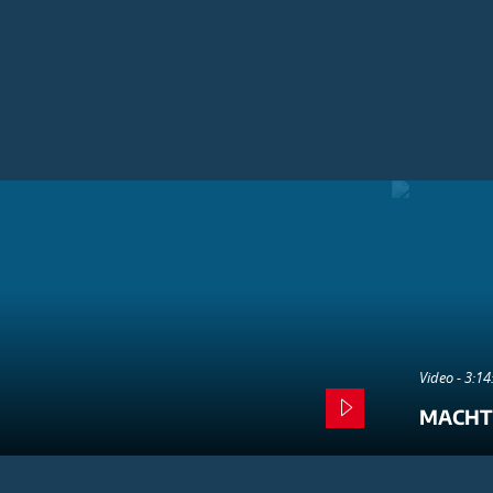
Video - 3:1
MACHT