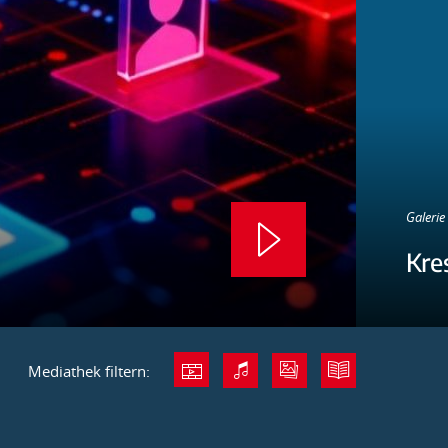
Galerie 
Kre
Mediathek filtern: