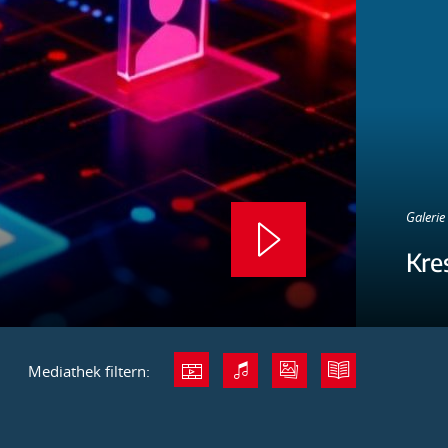
Galerie 
Kre
Mediathek filtern: