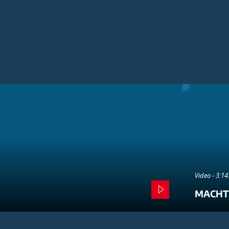
Video - 3:1
MACHT