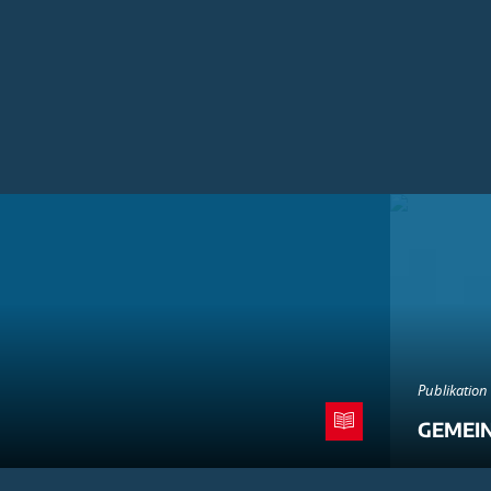
Publikation
GEMEI