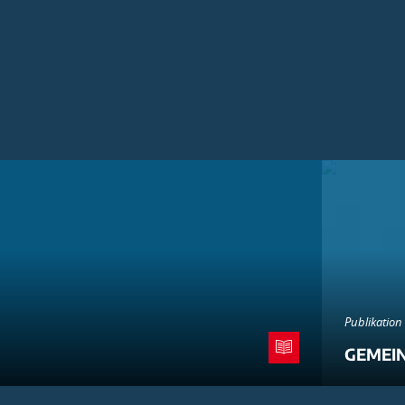
Publikation
GEMEI