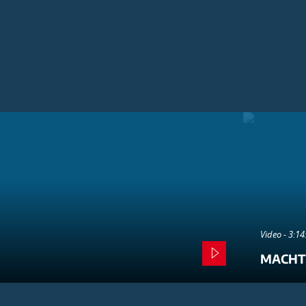
Video - 3:1
MACHT