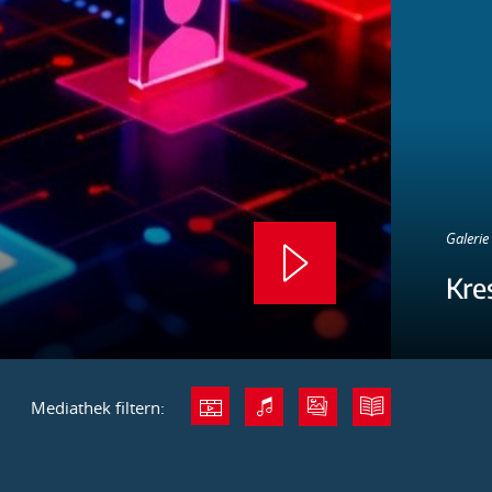
Galerie 
Kre
Mediathek filtern: