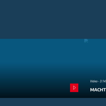
Video - 3:1
MACHT