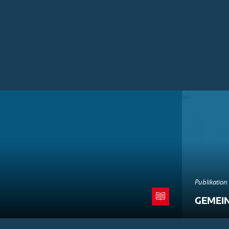
Publikation
GEMEI