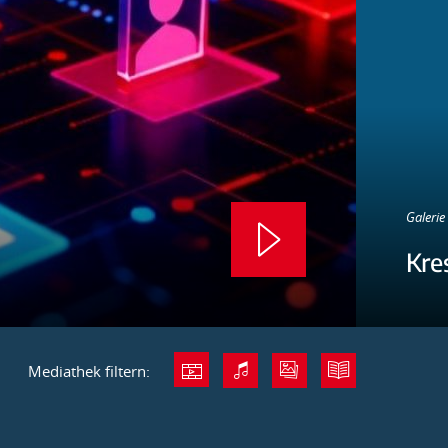
Galerie 
Kre
Mediathek filtern: