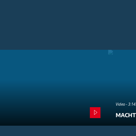
Video - 3:1
MACHT