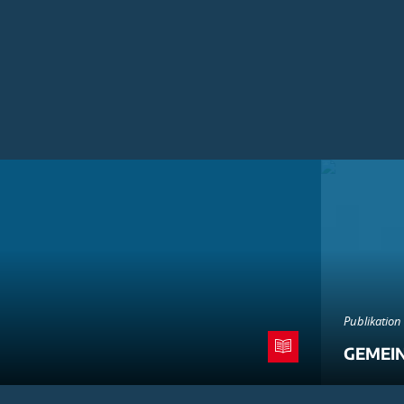
Publikation
GEMEI