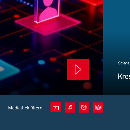
Galerie 
Kre
Mediathek filtern: