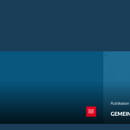
Publikation
GEMEI