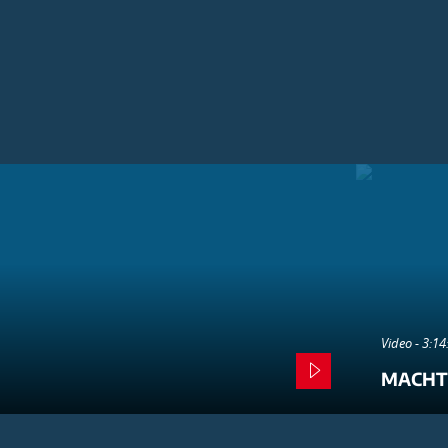
Video - 3:1
MACHT