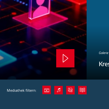
Galerie 
Kre
Mediathek filtern: