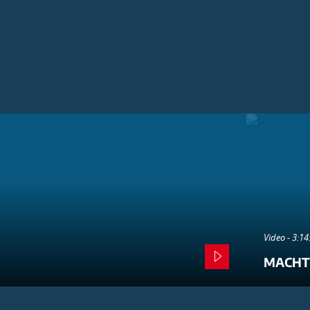
Video - 3:1
MACHT