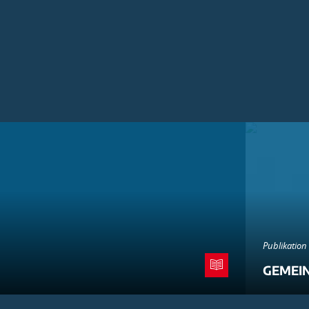
Publikation
GEMEI