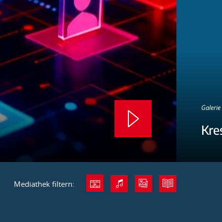
Galerie 
Kre
Mediathek filtern: