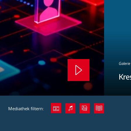
Galerie 
Kre
Mediathek filtern: