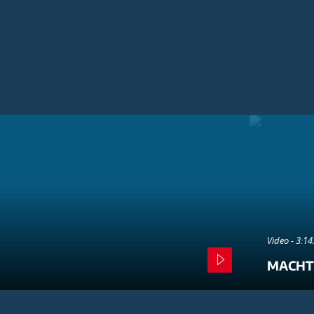
Video - 3:1
MACHT