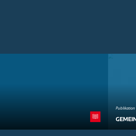
Publikation
GEMEI