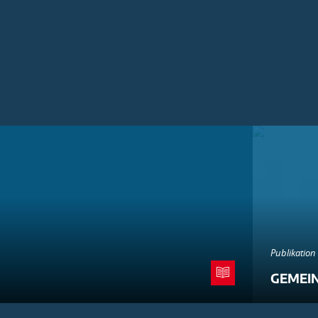
Publikation
GEMEI