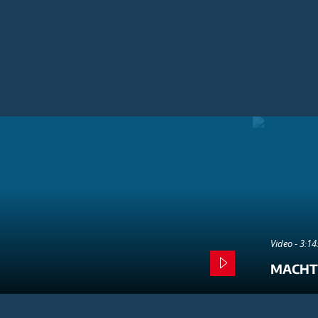
Video - 3:1
MACHT