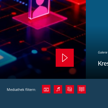
Galerie 
Kre
Mediathek filtern: