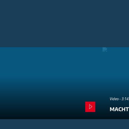
Video - 3:1
MACHT