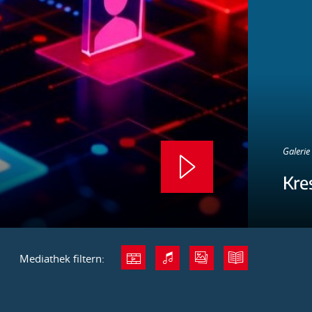
Galerie 
Kre
Mediathek filtern: