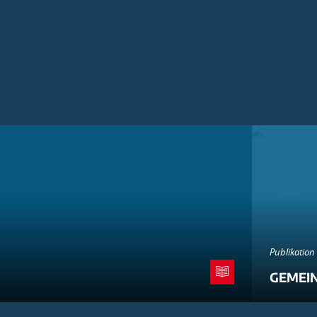
Publikation
GEMEI