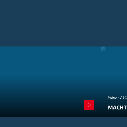
Video - 3:1
MACHT