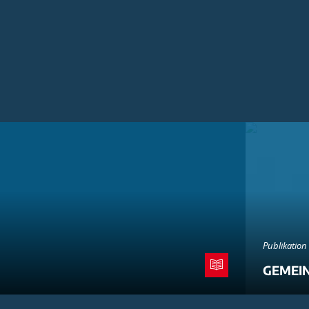
Publikation
GEMEI