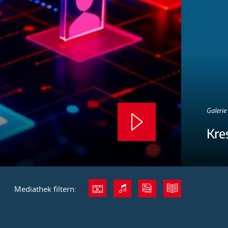
Galerie 
Kre
Mediathek filtern: