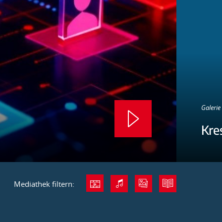
Galerie 
Kre
Mediathek filtern: