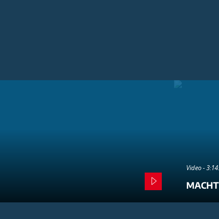
Video - 3:1
MACHT