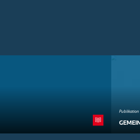
Publikation
GEMEI