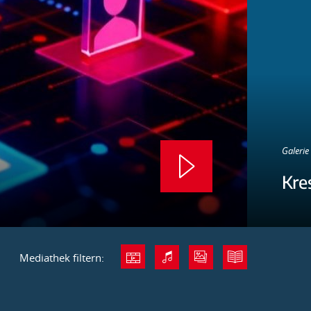
Galerie 
Kre
Mediathek filtern: