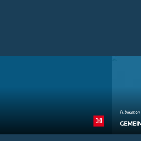
Publikation
GEMEI