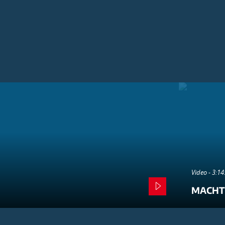
Video - 3:1
MACHT