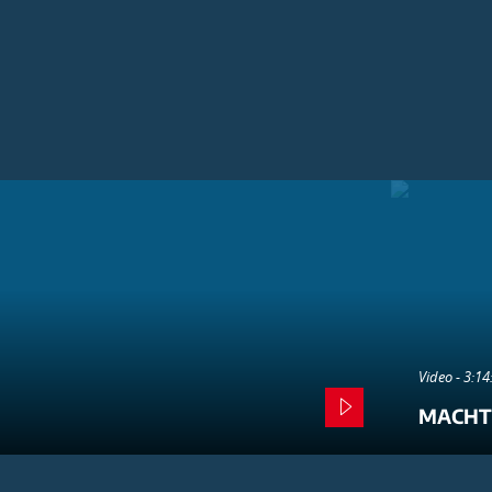
Video - 3:1
MACHT