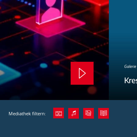
Galerie 
Kre
Mediathek filtern: