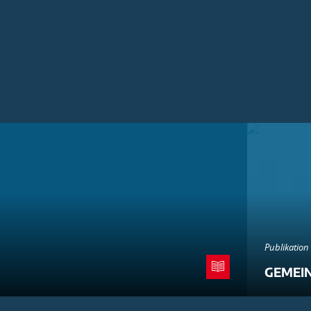
Publikation
GEMEI