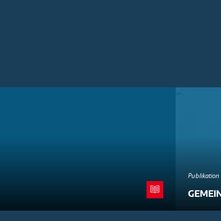
Publikation
GEMEI