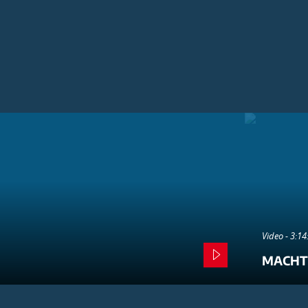
Video - 3:1
MACHT