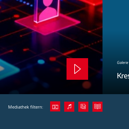
Galerie 
Kre
Mediathek filtern: