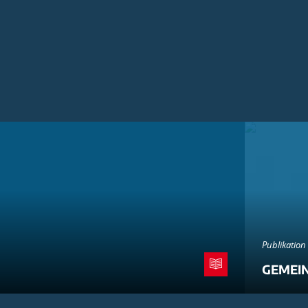
Publikation
GEMEI