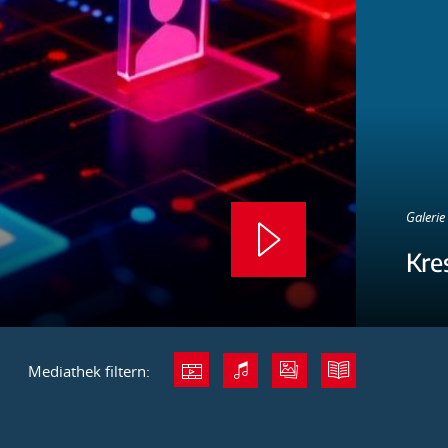
Galerie 
Kre
Mediathek filtern: