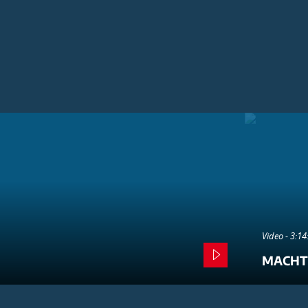
Video - 3:1
MACHT