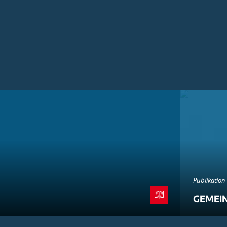
Publikation
GEMEI