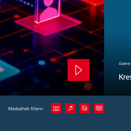
Galerie 
Kre
Mediathek filtern: