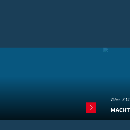
Video - 3:1
MACHT