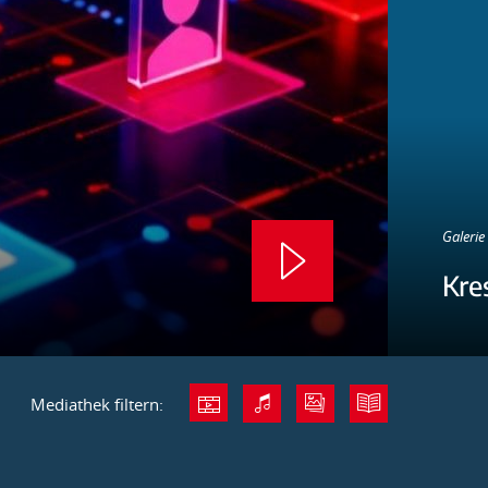
Galerie 
Kre
Mediathek filtern: