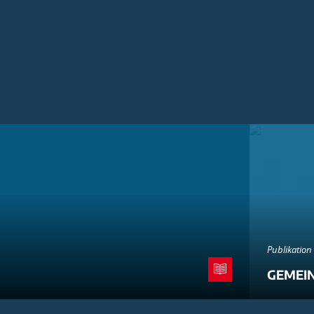
Publikation
GEMEI