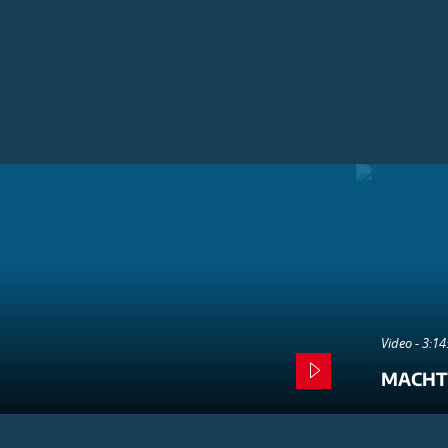
Video - 3:1
MACHT