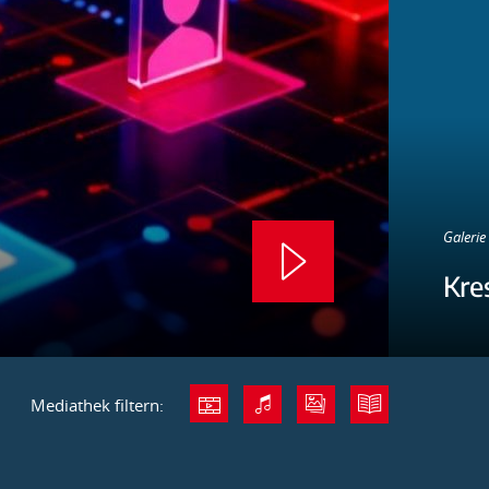
Galerie 
Kre
Mediathek filtern: