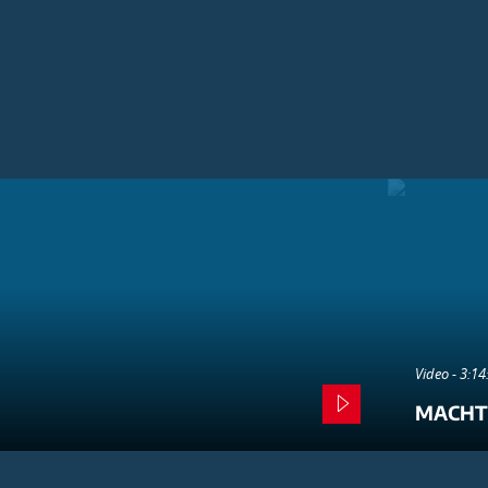
Video - 3:1
MACHT