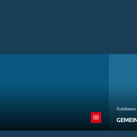
Publikation
GEMEI