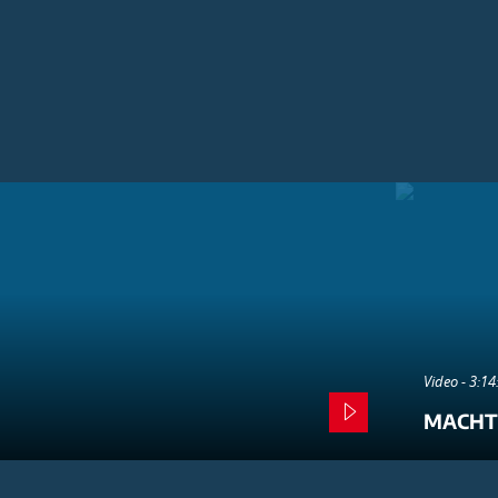
Video - 3:1
MACHT