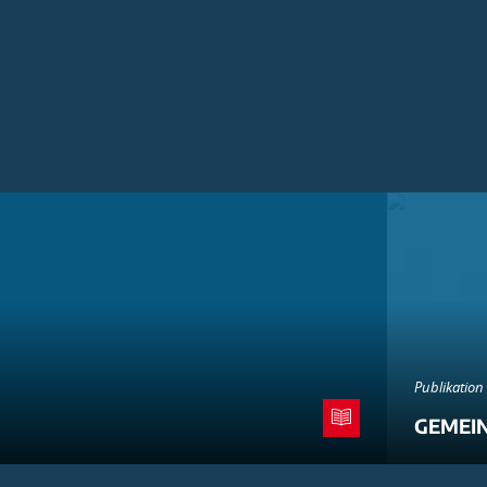
Publikation
GEMEI