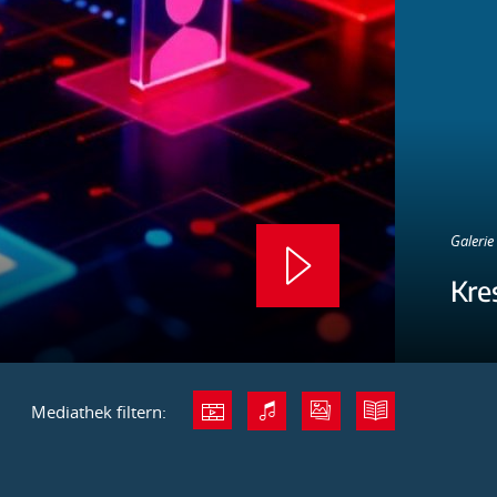
Galerie 
Kre
Mediathek filtern: