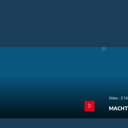
Video - 3:1
MACHT