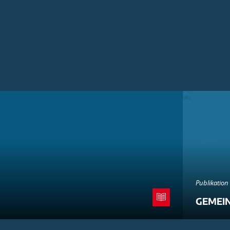
Publikation
GEMEI