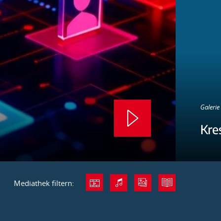
Galerie 
Kre
Mediathek filtern: