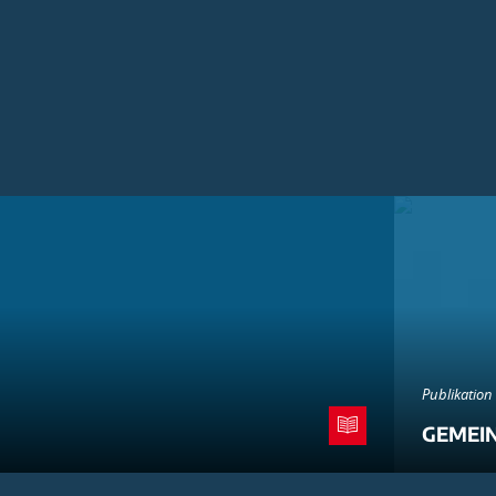
Publikation
GEMEI