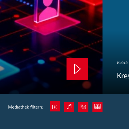
Galerie 
Kre
Mediathek filtern: