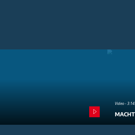
Video - 3:1
MACHT