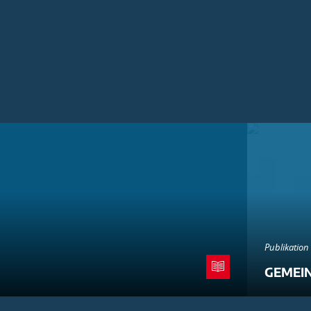
Publikation
GEMEI