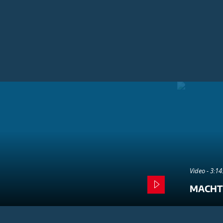
Video - 3:1
MACHT