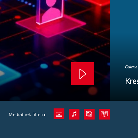
Galerie 
Kre
Mediathek filtern: