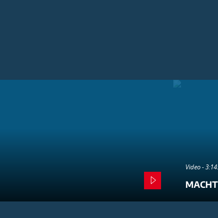
Video - 3:1
MACHT