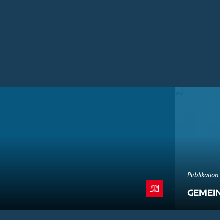
Publikation
GEMEI