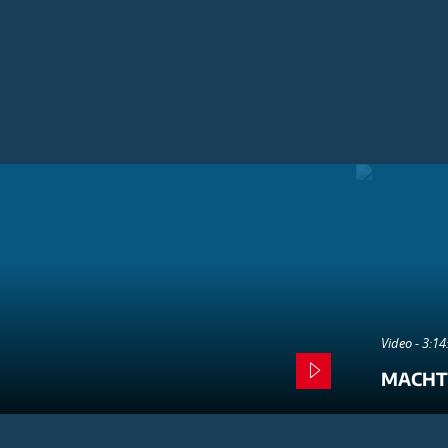
Video - 3:1
MACHT