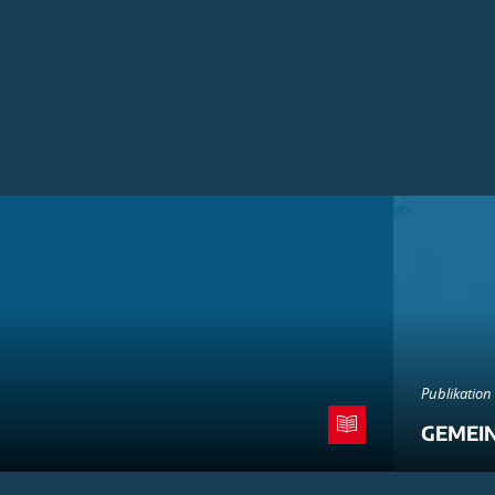
Publikation
GEMEI