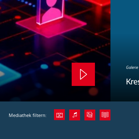
Galerie 
Kre
Mediathek filtern: