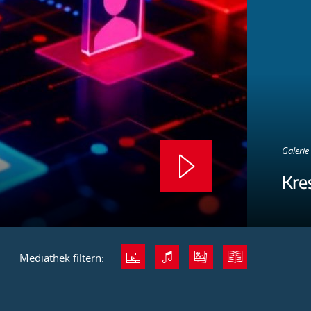
Galerie 
Kre
Mediathek filtern: