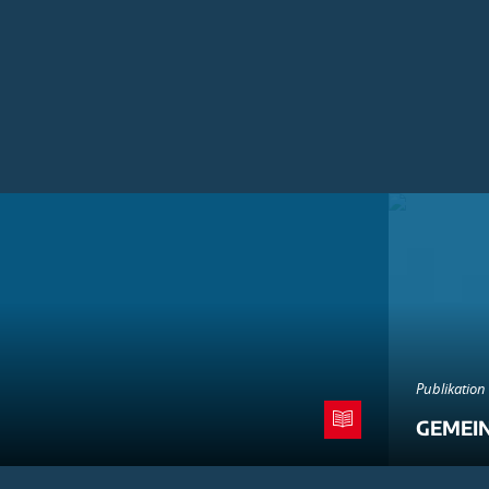
Publikation
GEMEI