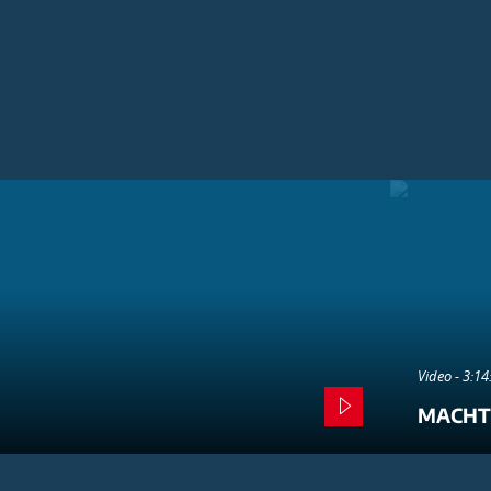
Video - 3:1
MACHT