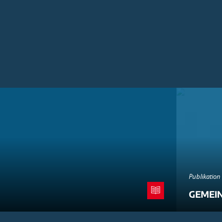
Publikation
GEMEI