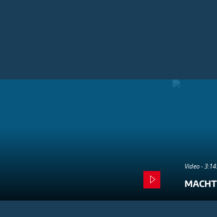
Video - 3:1
MACHT