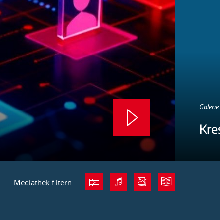
Galerie 
Kre
Mediathek filtern: