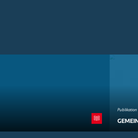
Publikation
GEMEI