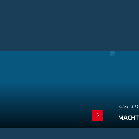
Video - 3:1
MACHT