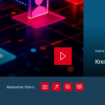
Galerie 
Kre
Mediathek filtern: