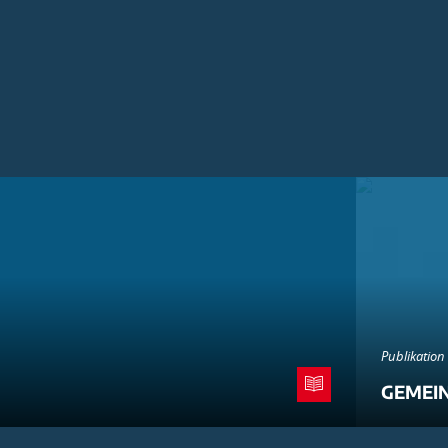
Publikation
GEMEI