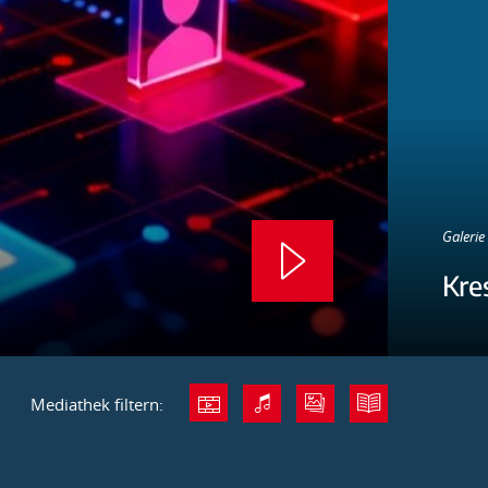
Galerie 
Kre
Mediathek filtern: