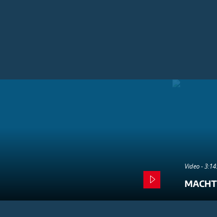
Video - 3:1
MACHT