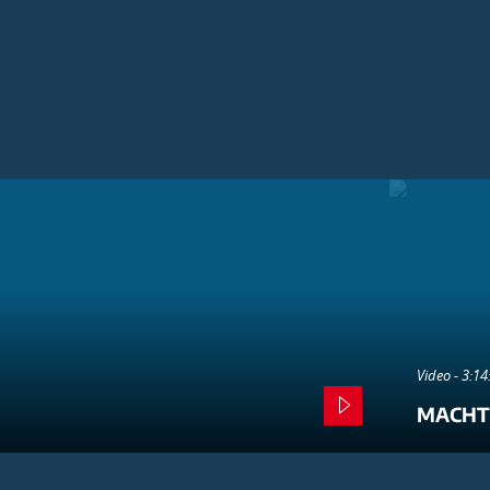
Video - 3:1
MACHT