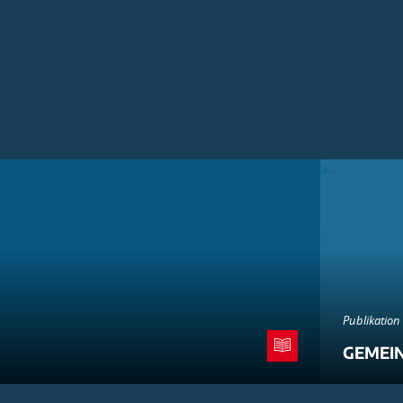
Publikation
GEMEI