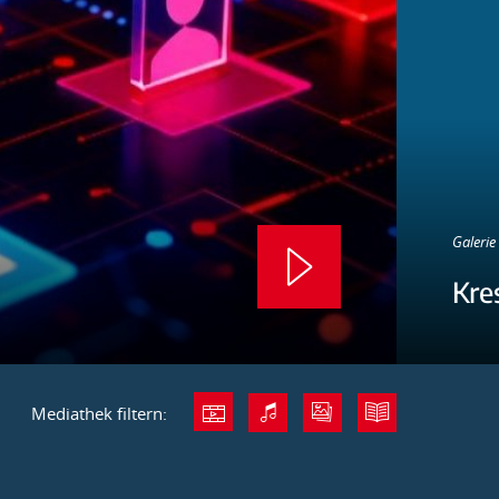
Galerie 
Kre
Mediathek filtern: