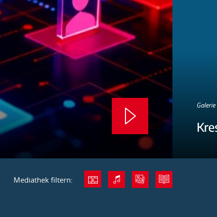
Galerie 
Kre
Mediathek filtern: