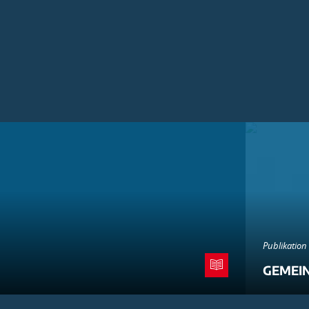
Publikation
GEMEI