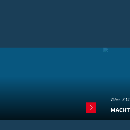
Video - 3:1
MACHT