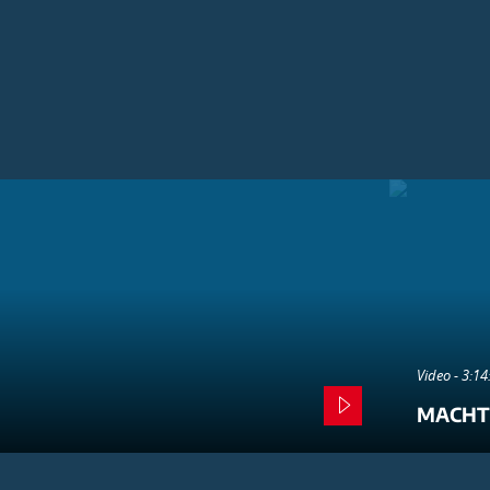
Video - 3:1
MACHT