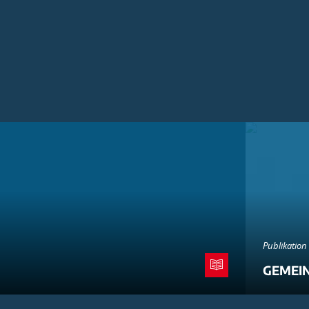
Publikation
GEMEI