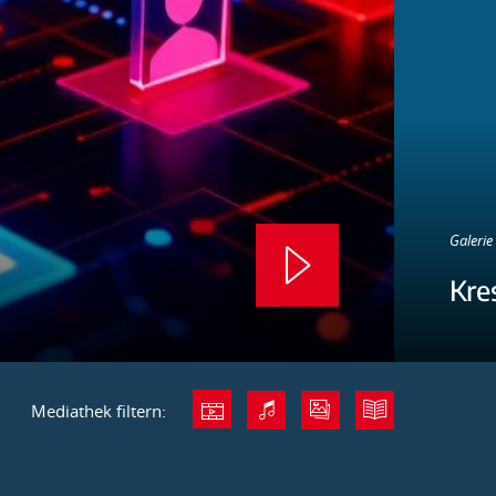
Galerie 
Kre
Mediathek filtern: