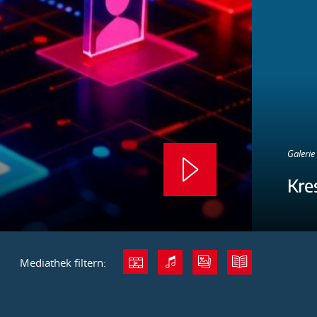
Galerie 
Kre
Mediathek filtern: