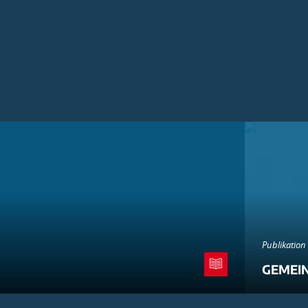
Publikation
GEMEI