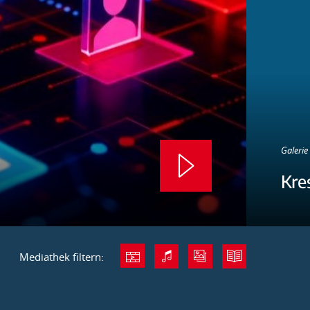
Galerie 
Kre
Mediathek filtern: