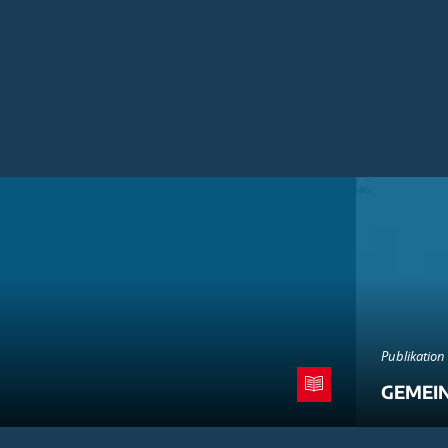
Publikation
GEMEI