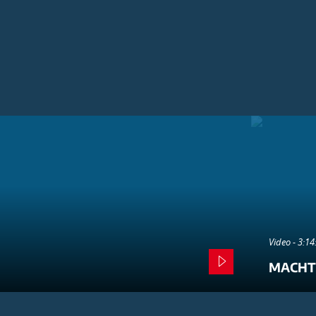
Video - 3:1
MACHT