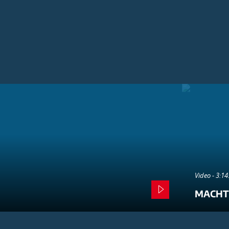
Video - 3:1
MACHT