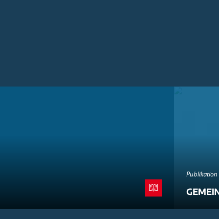
Publikation
GEMEI