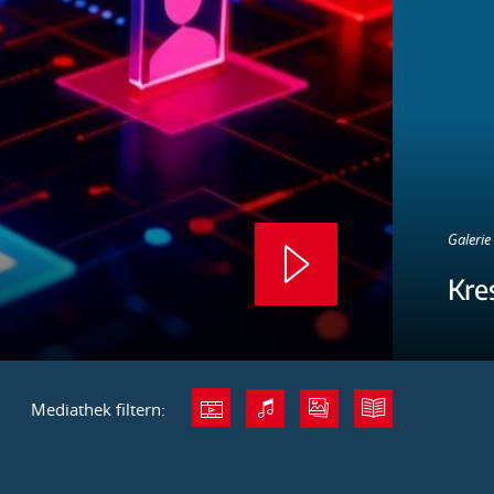
Galerie 
Kre
Mediathek filtern: