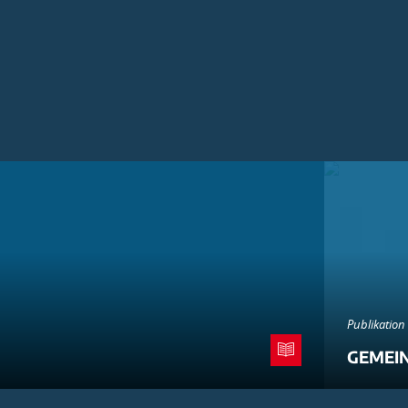
Publikation
GEMEI