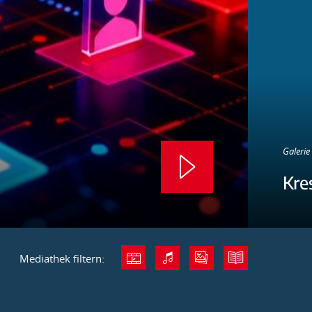
Galerie 
Kre
Mediathek filtern: