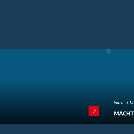
Video - 3:1
MACHT