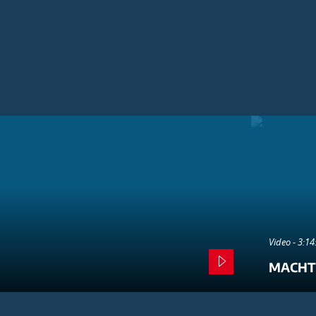
Video - 3:1
MACHT