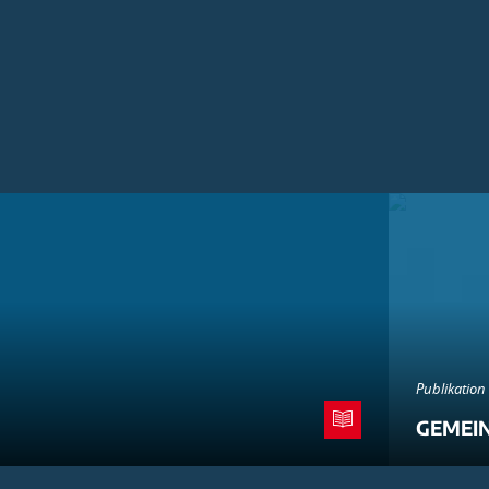
Publikation
GEMEI