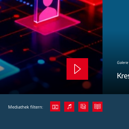
Galerie 
Kre
Mediathek filtern: